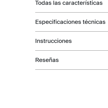
Todas las características
Toggle features
Especificaciones técnicas
Toggle techspec
Instrucciones
Toggle guides and instructions
Reseñas
Toggle overview