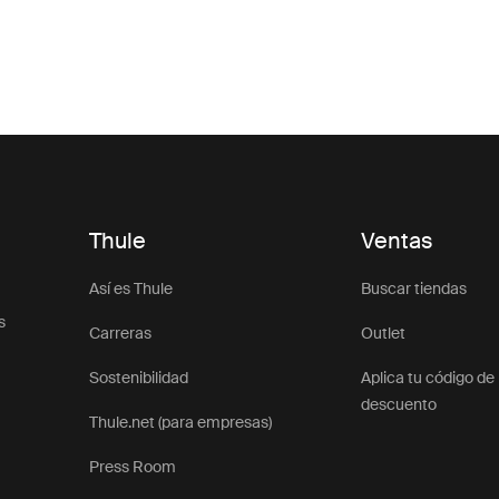
Thule
Ventas
Así es Thule
Buscar tiendas
s
Carreras
Outlet
Sostenibilidad
Aplica tu código de
descuento
Thule.net (para empresas)
Press Room