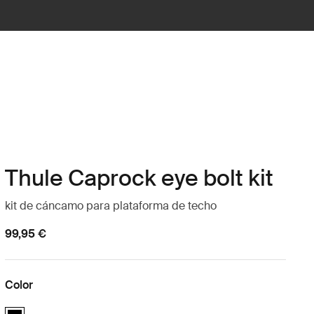
Thule Caprock eye bolt kit
kit de cáncamo para plataforma de techo
99,95 €
Color
Thule Caprock eye bolt kit Negro (selected)