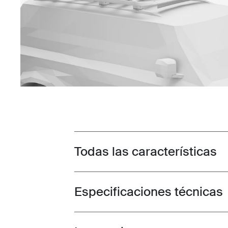
Todas las características
Toggle features
Especificaciones técnicas
Toggle techspec