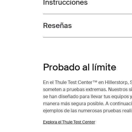
Instrucciones
Toggle guides and instructions
Reseñas
Toggle overview
Probado al límite
En el Thule Test Center™ en Hillerstorp, 
someten a pruebas extremas. Nuestros s
se han diseñado para llevar tus equipos y
manera más segura posible. A continuac
ejemplos de las numerosas pruebas real
Explora el Thule Test Center