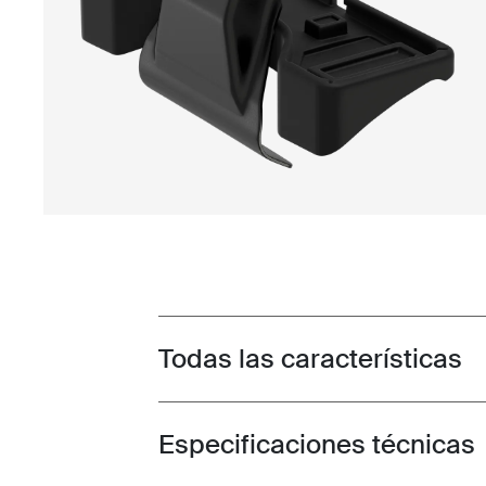
Todas las características
Toggle features
Especificaciones técnicas
Toggle techspec