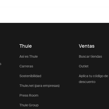
Thule
Ventas
Así es Thule
Buscar tiendas
s
Carreras
Outlet
Sostenibilidad
Aplica tu código de
descuento
Thule.net (para empresas)
Press Room
Thule Group