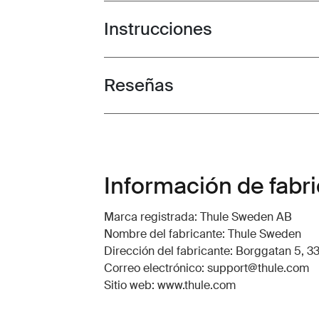
Instrucciones
Toggle guides and instructions
Reseñas
Toggle overview
Información de fabr
Marca registrada: Thule Sweden AB
Nombre del fabricante: Thule Sweden
Dirección del fabricante: Borggatan 5, 33
Correo electrónico: support@thule.com
Sitio web: www.thule.com