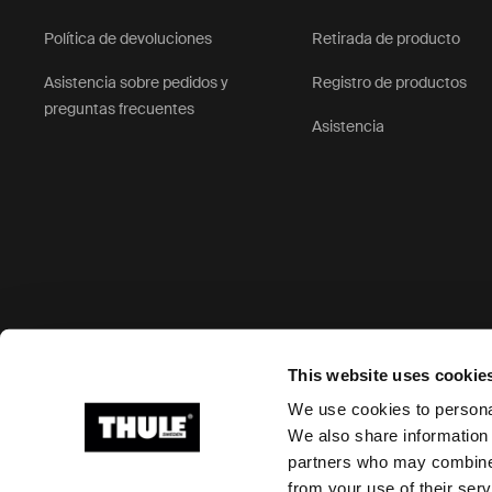
Política de devoluciones
Retirada de producto
Asistencia sobre pedidos y
Registro de productos
preguntas frecuentes
Asistencia
Opciones de pago aceptadas
This website uses cookie
We use cookies to personal
We also share information 
partners who may combine i
Ⓒ 2026 Thule Group. Todos los derechos reservados
from your use of their serv