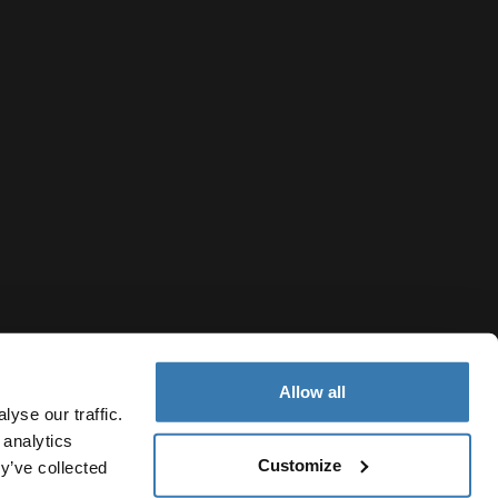
Allow all
yse our traffic.
 analytics
Customize
Spain
y’ve collected
Política de cookies
Configuración de cookies
Current market