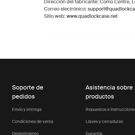
Dirección del fabricante: Como Centre, Le
Correo electrónico:
support@quadlockc
Sitio web:
www.quadlockcase.net
Soporte de
Asistencia sobre
pedidos
productos
Envío y entrega
Repuestos e instruccione
Condiciones de venta
Llaves y cerraduras
Desistimiento
Garantía