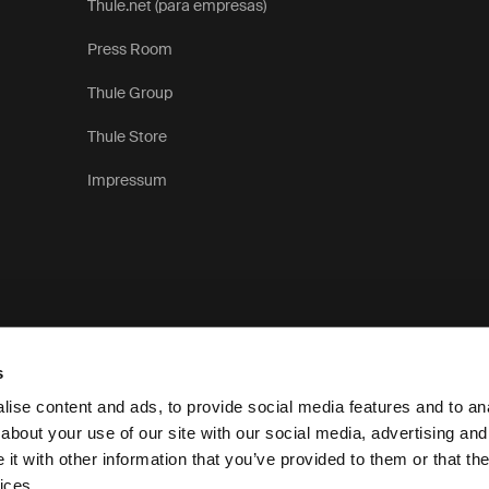
Thule.net (para empresas)
Press Room
Thule Group
Thule Store
Impressum
s
ise content and ads, to provide social media features and to anal
about your use of our site with our social media, advertising and
t with other information that you’ve provided to them or that the
Aviso de privacidad
ices.