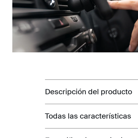
Descripción del producto
Toggle overview
Todas las características
Toggle features