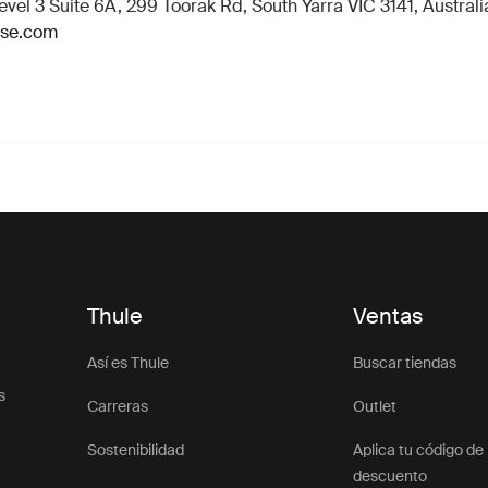
vel 3 Suite 6A, 299 Toorak Rd, South Yarra VIC 3141, Australi
ase.com
Thule
Ventas
Así es Thule
Buscar tiendas
s
Carreras
Outlet
Sostenibilidad
Aplica tu código de
descuento