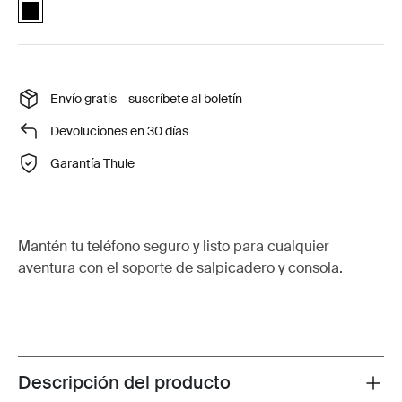
Quad Lock™ dash and console car mount Negro (selected)
Envío gratis – suscríbete al boletín
Devoluciones en 30 días
Garantía Thule
Mantén tu teléfono seguro y listo para cualquier
aventura con el soporte de salpicadero y consola.
Descripción del producto
Toggle overview