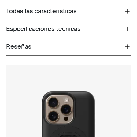
Todas las características
Toggle features
Especificaciones técnicas
Toggle techspec
Reseñas
Toggle overview