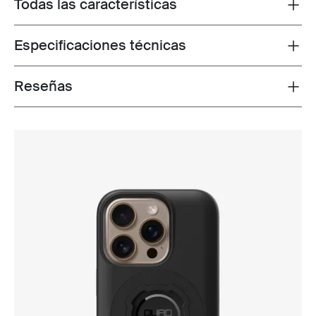
Todas las características
Toggle features
Especificaciones técnicas
Toggle techspec
Reseñas
Toggle overview