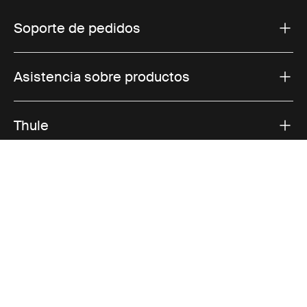
Soporte de pedidos
Asistencia sobre productos
Thule
Ventas
Visit Thule on Facebook (external link)
Visit Thule on Instagram (external link)
Visit Thule on Youtube (external lin
Opciones de pago aceptadas