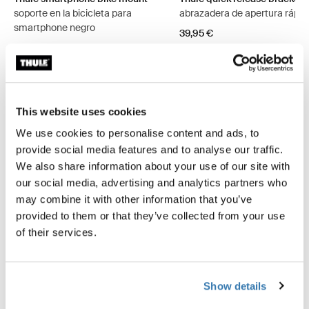
soporte en la bicicleta para
abrazadera de apertura rápid
smartphone negro
39,95 €
39,95 €
This website uses cookies
We use cookies to personalise content and ads, to
Descripción del producto
Toggle overview
provide social media features and to analyse our traffic.
We also share information about your use of our site with
our social media, advertising and analytics partners who
Todas las características
Toggle features
may combine it with other information that you’ve
provided to them or that they’ve collected from your use
Especificaciones técnicas
Toggle techspec
of their services.
Instrucciones
Toggle guides and instructions
Show details