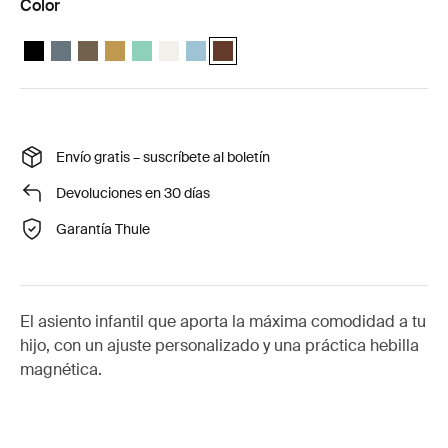
Color
Thule Yepp Nexxt 2 Negro medianoche
Thule Yepp Nexxt 2 Pizarra oscura
Thule Yepp Nexxt 2 Caqui oscuro
Thule Yepp Nexxt 2 Amarillo brillante
Thule Yepp Nexxt 2 Maxi Mint Green
Thule Yepp Nexxt 2 Maxi Snow White
Thule Yepp Nexxt 2 Maxi Aguamarina
Thule Yepp Nexxt 2 Maxi Chocolate B
Envío gratis – suscríbete al boletín
Devoluciones en 30 días
Garantía Thule
El asiento infantil que aporta la máxima comodidad a tu
hijo, con un ajuste personalizado y una práctica hebilla
magnética.