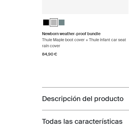
Newborn weather-proof bundle Negro
Newborn weather-proof bundle Gris claro (
Newborn weather-proof bundle Azul m
Newborn weather-proof bundle
Thule Maple boot cover + Thule infant car seat
rain cover
84,90 €
Descripción del producto
Toggle overview
Todas las características
Toggle features