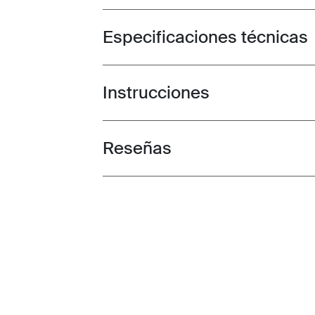
Especificaciones técnicas
Toggle techspec
Instrucciones
Toggle guides and instructions
Reseñas
Toggle overview