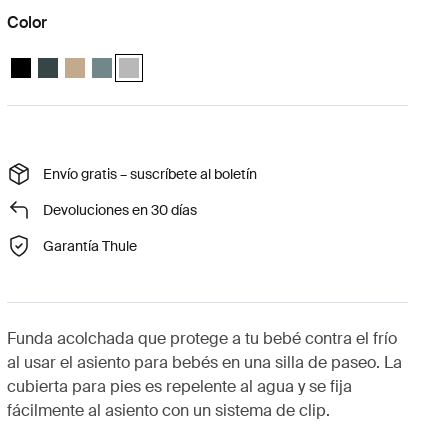
Color
Thule Maple infant car seat boot cover Negro
Thule Maple infant car seat boot cover Azul oscuro medianoche
Thule Maple infant car seat boot cover Caqui claro
Thule Maple infant car seat boot cover Azul medio
Thule Maple infant car seat boot cover Gris claro (se
Envío gratis – suscríbete al boletín
Devoluciones en 30 días
Garantía Thule
Funda acolchada que protege a tu bebé contra el frío
al usar el asiento para bebés en una silla de paseo. La
cubierta para pies es repelente al agua y se fija
fácilmente al asiento con un sistema de clip.