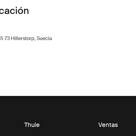
icación
5 73 Hillerstorp, Suecia
Thule
Ventas