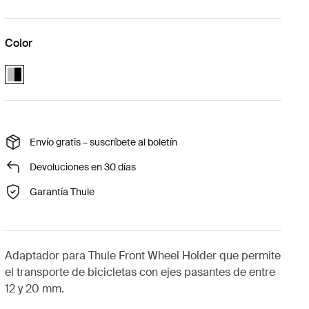
Color
Thule front wheel holder thru-axle 12-20mm adapter Aluminum/Black 
Envío gratis – suscríbete al boletín
Devoluciones en 30 días
Garantía Thule
Adaptador para Thule Front Wheel Holder que permite
el transporte de bicicletas con ejes pasantes de entre
12 y 20 mm.