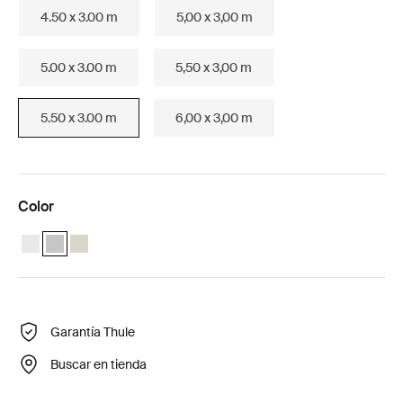
4.50 x 3.00 m
5,00 x 3,00 m
5.00 x 3.00 m
5,50 x 3,00 m
5.50 x 3.00 m
6,00 x 3,00 m
Color
Thule Omnistor 9200 (5.50x3.00) Blanco
Thule Omnistor 9200 (5.50x3.00) Anodizado (selected)
Thule Omnistor 9200 (5.50x3.00) Crema
Garantía Thule
Buscar en tienda