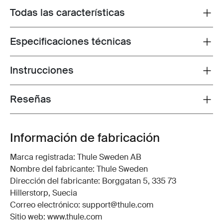
Todas las características
Toggle features
Especificaciones técnicas
Toggle techspec
Instrucciones
Toggle guides and instructions
Reseñas
Toggle overview
Información de fabricación
Marca registrada: Thule Sweden AB
Nombre del fabricante: Thule Sweden
Dirección del fabricante: Borggatan 5, 335 73
Hillerstorp, Suecia
Correo electrónico: support@thule.com
Sitio web: www.thule.com