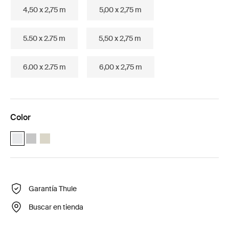
4,50 x 2,75 m
5,00 x 2,75 m
5.50 x 2.75 m
5,50 x 2,75 m
6.00 x 2.75 m
6,00 x 2,75 m
Color
Thule Omnistor 8000 (4.50x2.75) Blanco (selected)
Thule Omnistor 8000 (4.50x2.75) Anodizado
Thule Omnistor 8000 (4.50x2.75) Crema
Garantía Thule
Buscar en tienda