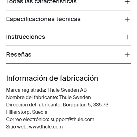
Todas las características
Toggle features
Especificaciones técnicas
Toggle techspec
Instrucciones
Toggle guides and instructions
Reseñas
Toggle overview
Información de fabricación
Marca registrada: Thule Sweden AB
Nombre del fabricante: Thule Sweden
Dirección del fabricante: Borggatan 5, 335 73
Hillerstorp, Suecia
Correo electrónico: support@thule.com
Sitio web: www.thule.com