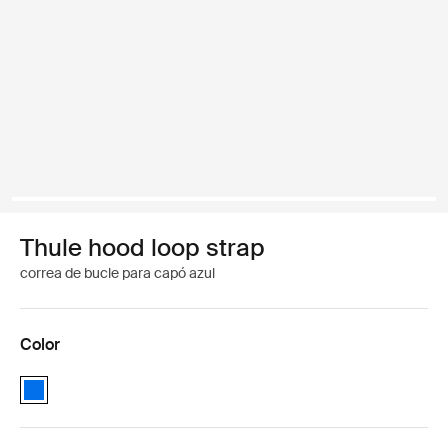
Thule hood loop strap
correa de bucle para capó azul
Color
Thule hood loop strap Azul (selected)