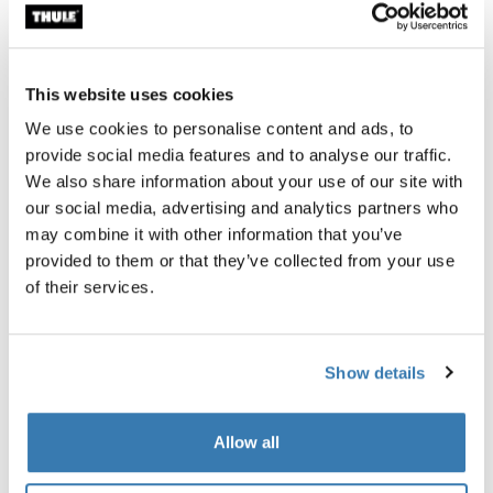
This website uses cookies
We use cookies to personalise content and ads, to
provide social media features and to analyse our traffic.
We also share information about your use of our site with
our social media, advertising and analytics partners who
may combine it with other information that you’ve
provided to them or that they’ve collected from your use
Probados al límite
of their services.
En el Thule Test Center™ ubicado en Hillerstorp,
Suecia, los productos son sometidos a pruebas
Show details
extremas. Nuestros sistemas de portaequipajes están
diseñados para cargar tus equipos y ser instalados de
la forma más segura y firme posible. A continuación, te
Allow all
contamos algunas de las tantas pruebas que
realizamos.