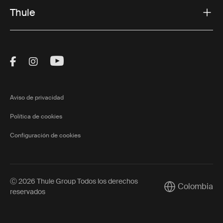
Thule
Visit Thule on Facebook (external link)
Visit Thule on Instagram (external link)
Visit Thule on Youtube (external lin
Aviso de privacidad
Política de cookies
Configuración de cookies
Ⓒ 2026 Thule Group Todos los derechos
Colombia
Current market/
reservados