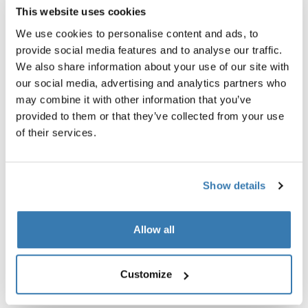
This website uses cookies
We use cookies to personalise content and ads, to
provide social media features and to analyse our traffic.
We also share information about your use of our site with
our social media, advertising and analytics partners who
may combine it with other information that you’ve
provided to them or that they’ve collected from your use
of their services.
Probados al límite
Show details
En el Thule Test Center™ ubicado en Hillerstorp,
Suecia, los productos son sometidos a pruebas
extremas. Nuestros sistemas de portaequipajes están
Allow all
diseñados para cargar tus equipos y ser instalados de
la forma más segura y firme posible. A continuación, te
Customize
contamos algunas de las tantas pruebas que
realizamos.