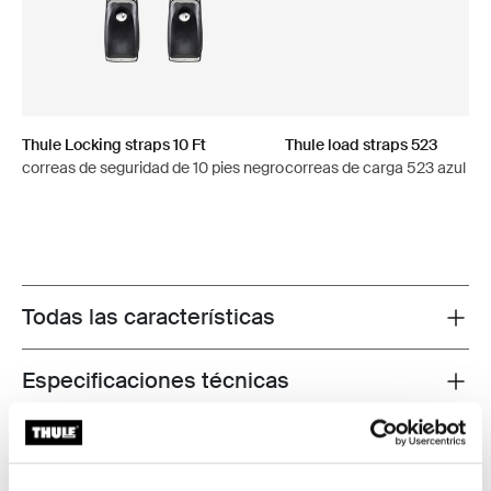
Thule Locking straps 10 Ft
Thule load straps 523
correas de seguridad de 10 pies negro
correas de carga 523 azul
Todas las características
Toggle features
Especificaciones técnicas
Toggle techspec
Instrucciones
Toggle guides and instructions