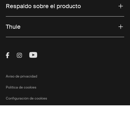
Respaldo sobre el producto
Thule
Visit Thule on Facebook (external link)
Visit Thule on Instagram (external link)
Visit Thule on Youtube (external lin
Aviso de privacidad
Política de cookies
Configuración de cookies
Ⓒ 2026 Thule Group Todos los derechos
Colombia