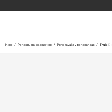
Inicio
/
Portaequipajes acuático
/
Portakayaks y portacanoas
/
Thule D