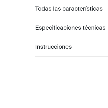
Todas las características
Toggle features
Especificaciones técnicas
Toggle techspec
Instrucciones
Toggle guides and instructions