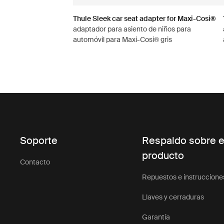
Thule Sleek car seat adapter for Maxi-Cosi®
adaptador para asiento de niños para
automóvil para Maxi-Cosi® gris
Soporte
Respaldo sobre e
producto
Contacto
Repuestos e instruccione
Llaves y cerraduras
Garantía