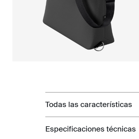
Todas las características
Toggle features
Especificaciones técnicas
Toggle techspec