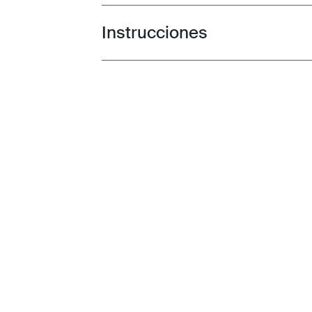
Instrucciones
Toggle guides and instructions