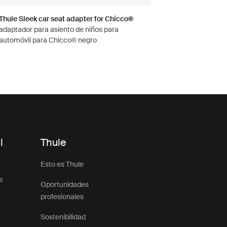
Thule Sleek car seat adapter for Chicco®
adaptador para asiento de niños para
automóvil para Chicco® negro
l
Thule
Esto es Thule
s
Oportunidades
profesionales
Sostenibilidad