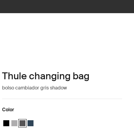
Thule changing bag
bolso cambiador gris shadow
Color
Thule changing bag Negro medianoche
Thule changing bag Gray Melange
Thule changing bag Shadow Gray (selected)
Thule changing bag Navy Blue