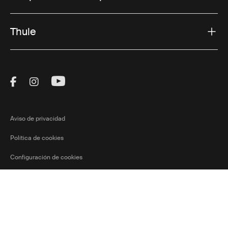
Thule
Visit Thule on Facebook (external link)
Visit Thule on Instagram (external link)
Visit Thule on Youtube (external lin
Aviso de privacidad
Política de cookies
Configuración de cookies
Ⓒ 2026 Thule Group Todos los derechos
Colombia
Current market/
reservados