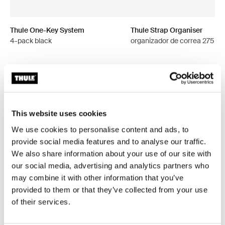
Thule One-Key System
Thule Strap Organiser
4-pack black
organizador de correa 275 c
This website uses cookies
Todas las características
Toggle features
We use cookies to personalise content and ads, to
provide social media features and to analyse our traffic.
Especificaciones técnicas
Toggle techspec
We also share information about your use of our site with
our social media, advertising and analytics partners who
Instrucciones
Toggle guides and instructions
may combine it with other information that you’ve
provided to them or that they’ve collected from your use
of their services.