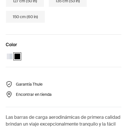
127 cm (50 in)
135 cm (53 in)
150 cm (60 in)
Color
Thule Wingbar Evo 118 Aluminio
Thule Wingbar Evo 118 Negro (selected)
Garantía Thule
Encontrar en tienda
Las barras de carga aerodinámicas de primera calidad
brindan un viaje excepcionalmente tranquilo y la fácil