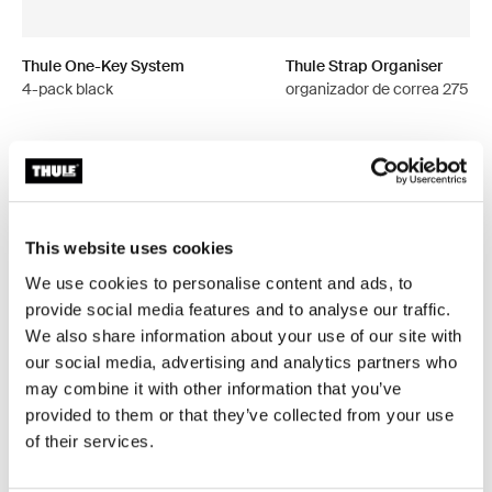
Thule One-Key System
Thule Strap Organiser
4-pack black
organizador de correa 275 c
This website uses cookies
Todas las características
Toggle features
We use cookies to personalise content and ads, to
provide social media features and to analyse our traffic.
Especificaciones técnicas
Toggle techspec
We also share information about your use of our site with
our social media, advertising and analytics partners who
Instrucciones
Toggle guides and instructions
may combine it with other information that you’ve
provided to them or that they’ve collected from your use
of their services.