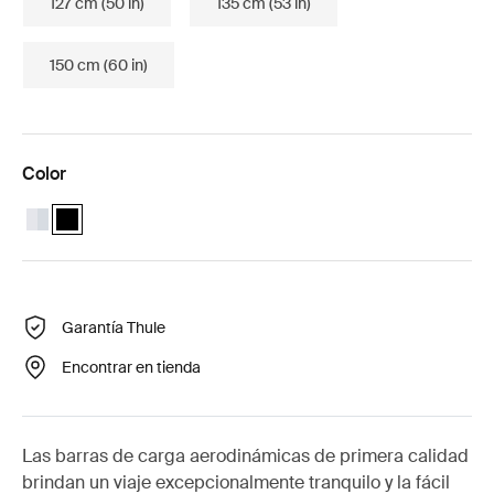
127 cm (50 in)
135 cm (53 in)
150 cm (60 in)
Color
Thule Wingbar Evo 108 Aluminio
Thule Wingbar Evo 108 Negro (selected)
Garantía Thule
Encontrar en tienda
Las barras de carga aerodinámicas de primera calidad
brindan un viaje excepcionalmente tranquilo y la fácil