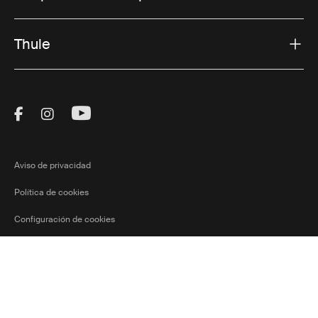
Thule
Visit Thule on Facebook (external link)
Visit Thule on Instagram (external link)
Visit Thule on Youtube (external lin
Aviso de privacidad
Política de cookies
Configuración de cookies
Ⓒ 2026 Thule Group Todos los derechos
Colombia
Current market/
reservados