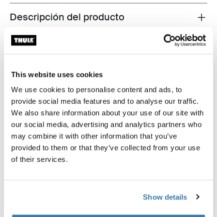
Descripción del producto
Toggle overview
Todas las características
Toggle features
Especificaciones técnicas
Toggle techspec
This website uses cookies
We use cookies to personalise content and ads, to
Instrucciones
Toggle guides and instructions
provide social media features and to analyse our traffic.
We also share information about your use of our site with
our social media, advertising and analytics partners who
Probados al límite
may combine it with other information that you’ve
provided to them or that they’ve collected from your use
of their services.
En el Thule Test Center™ ubicado en Hillerstorp,
Suecia, los productos son sometidos a pruebas
extremas. Nuestros sistemas de portaequipajes están
diseñados para cargar tus equipos y ser instalados de
Show details
la forma más segura y firme posible. A continuación, te