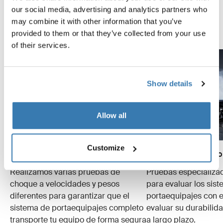
our social media, advertising and analytics partners who
realizamos.
may combine it with other information that you’ve
Explora el Thule Test Center
provided to them or that they’ve collected from your use
of their services.
Show details
Allow all
Customize
Pruebas de choque
Simulaciones de uso
Realizamos varias pruebas de
Pruebas especializa
choque a velocidades y pesos
para evaluar los sis
diferentes para garantizar que el
portaequipajes con e
sistema de portaequipajes completo
evaluar su durabilid
transporte tu equipo de forma segura
a largo plazo.