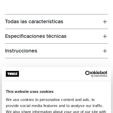
Todas las características
Toggle features
Especificaciones técnicas
Toggle techspec
Instrucciones
Toggle guides and instructions
Probados al límite
En el Thule Test Center™ ubicado en Hillerstorp,
Suecia, los productos son sometidos a pruebas
This website uses cookies
extremas. Nuestros sistemas de portaequipajes están
We use cookies to personalise content and ads, to
diseñados para cargar tus equipos y ser instalados de
provide social media features and to analyse our traffic.
la forma más segura y firme posible. A continuación, te
We also share information about your use of our site with
contamos algunas de las tantas pruebas que