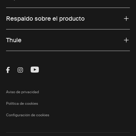
Respaldo sobre el producto
Thule
Visit Thule on Facebook (external link)
Visit Thule on Instagram (external link)
Visit Thule on Youtube (external lin
Aviso de privacidad
Política de cookies
Configuración de cookies