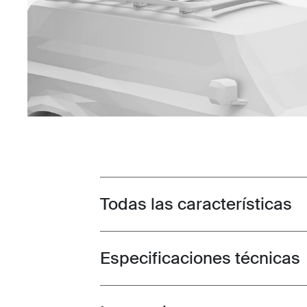
Todas las características
Toggle features
Especificaciones técnicas
Toggle techspec