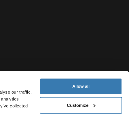
Allow all
yse our traffic.
 analytics
Customize
y’ve collected
Colombia
Política de cookies
Configuración de cookies
Current market/Sw