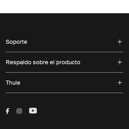
Soporte
Respaldo sobre el producto
Thule
Visit Thule on Facebook (external link)
Visit Thule on Instagram (external link)
Visit Thule on Youtube (external lin