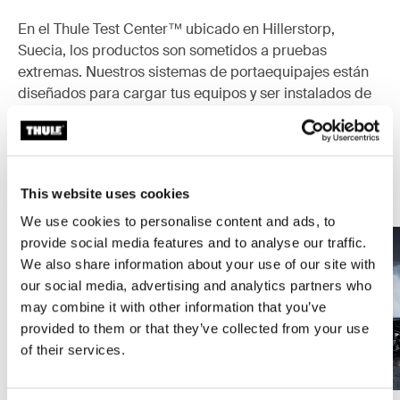
En el Thule Test Center™ ubicado en Hillerstorp,
Suecia, los productos son sometidos a pruebas
extremas. Nuestros sistemas de portaequipajes están
diseñados para cargar tus equipos y ser instalados de
la forma más segura y firme posible. A continuación, te
contamos algunas de las tantas pruebas que
realizamos.
This website uses cookies
Explora el Thule Test Center
We use cookies to personalise content and ads, to
provide social media features and to analyse our traffic.
We also share information about your use of our site with
our social media, advertising and analytics partners who
may combine it with other information that you’ve
provided to them or that they’ve collected from your use
of their services.