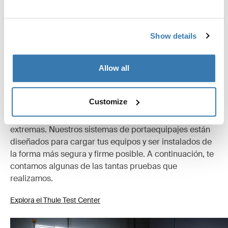
Especificaciones técnicas
Toggle techspec
Show details
Instrucciones
Toggle guides and instructions
Allow all
Probados al límite
Customize
En el Thule Test Center™ ubicado en Hillerstorp,
Suecia, los productos son sometidos a pruebas
extremas. Nuestros sistemas de portaequipajes están
diseñados para cargar tus equipos y ser instalados de
la forma más segura y firme posible. A continuación, te
contamos algunas de las tantas pruebas que
realizamos.
Explora el Thule Test Center