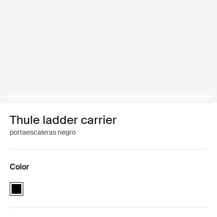
Thule ladder carrier
portaescaleras negro
Color
Thule ladder carrier Negro (selected)