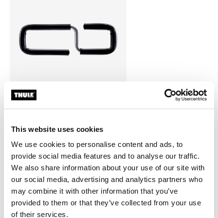
Thule ladder adapter
This website uses cookies
adaptador para escalera en negro
We use cookies to personalise content and ads, to
provide social media features and to analyse our traffic.
We also share information about your use of our site with
our social media, advertising and analytics partners who
may combine it with other information that you’ve
Todas las características
Toggle features
provided to them or that they’ve collected from your use
of their services.