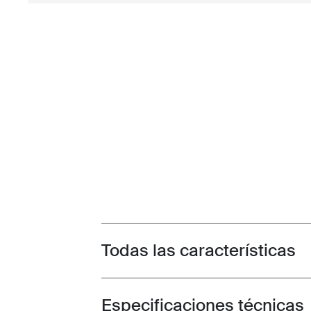
Todas las características
Toggle features
Especificaciones técnicas
Toggle techspec