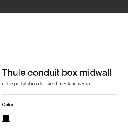
Thule conduit box midwall
cofre portatubos de pared mediana negro
Color
Thule conduit box midwall Negro (selected)