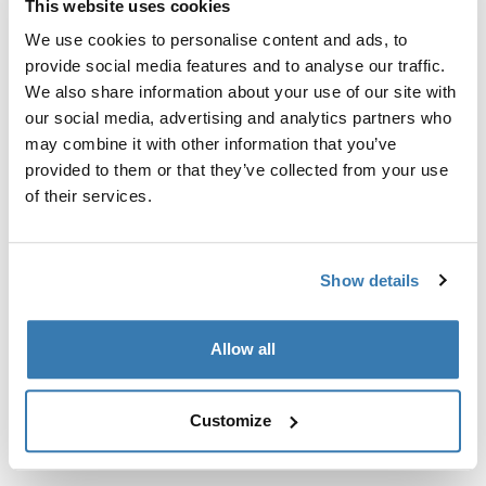
This website uses cookies
Kit de ajuste a la medida para montar un sistema de
portaequipajes de techo Thule en vehículos con puntos
We use cookies to personalise content and ads, to
de fijación integrados, perfil en T o puntos de fijación
provide social media features and to analyse our traffic.
de portaequipajes de instalación personalizada.
We also share information about your use of our site with
our social media, advertising and analytics partners who
may combine it with other information that you’ve
provided to them or that they’ve collected from your use
of their services.
Todas las características
Toggle features
Show details
Especificaciones técnicas
Toggle techspec
Allow all
Instrucciones
Toggle guides and instructions
Customize