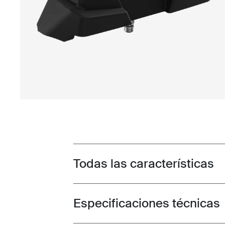
Todas las características
Toggle features
Especificaciones técnicas
Toggle techspec