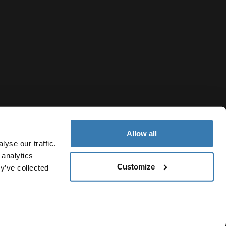
Allow all
yse our traffic.
 analytics
Customize
y’ve collected
Colombia
Política de cookies
Configuración de cookies
Current market/Sw