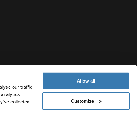
Allow all
yse our traffic.
 analytics
Customize
y’ve collected
Colombia
Política de cookies
Configuración de cookies
Current market/Sw