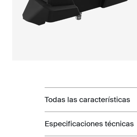
Todas las características
Toggle features
Especificaciones técnicas
Toggle techspec