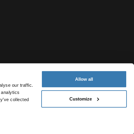
Allow all
yse our traffic.
 analytics
Customize
y’ve collected
Colombia
Política de cookies
Configuración de cookies
Current market/Sw