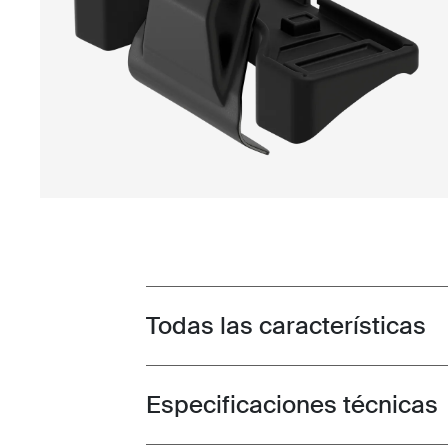
Todas las características
Toggle features
Especificaciones técnicas
Toggle techspec