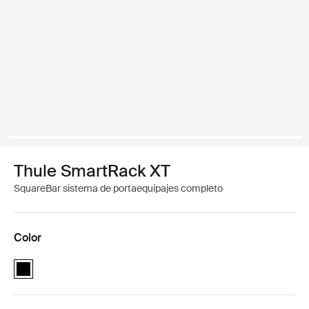
Thule SmartRack XT
SquareBar sistema de portaequipajes completo
Color
Thule SmartRack XT Negro (selected)