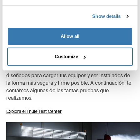
Instrucciones
Toggle guides and instructions
Show details
Allow all
Probados al límite
En el Thule Test Center™ ubicado en Hillerstorp,
Customize
Suecia, los productos son sometidos a pruebas
extremas. Nuestros sistemas de portaequipajes están
diseñados para cargar tus equipos y ser instalados de
la forma más segura y firme posible. A continuación, te
contamos algunas de las tantas pruebas que
realizamos.
Explora el Thule Test Center