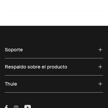
Soporte
Respaldo sobre el producto
Thule
Visit Thule on Facebook (external link)
Visit Thule on Instagram (external link)
Visit Thule on Youtube (external lin