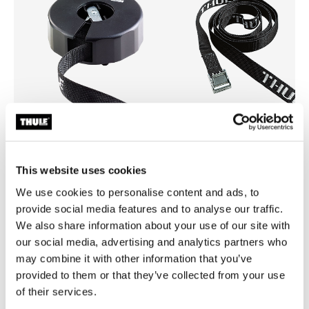
This website uses cookies
Thule Strap Organiser
Thule strap
organizador de correa 275 cm negro
correa 275 cm negro
We use cookies to personalise content and ads, to
provide social media features and to analyse our traffic.
We also share information about your use of our site with
our social media, advertising and analytics partners who
may combine it with other information that you’ve
provided to them or that they’ve collected from your use
of their services.
Todas las características
Toggle features