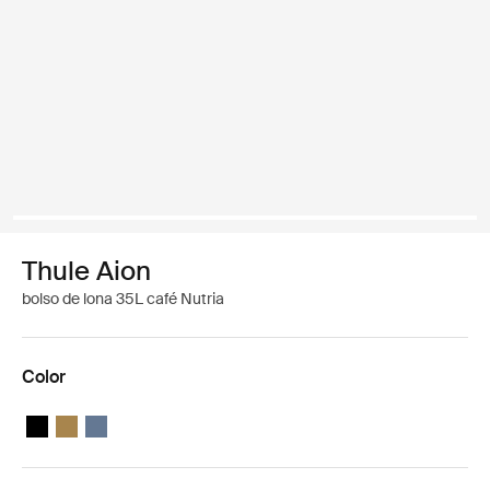
Thule Aion
bolso de lona 35L café Nutria
Color
Thule Aion duffel 35L Negro
Thule Aion duffel 35L Nutria brown
Thule Aion duffel 35L Pizarra oscura