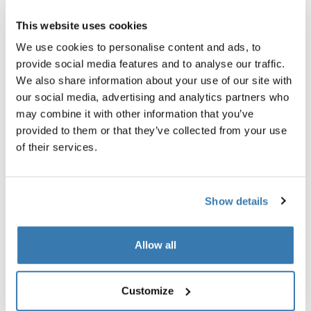
Thule compression cube set
Thule Subterra 2
This website uses cookies
juego de bolsas de compresión
bolso para productos de aseo
pequeño/mediano blanco
personal gris Vetiver
We use cookies to personalise content and ads, to
provide social media features and to analyse our traffic.
We also share information about your use of our site with
our social media, advertising and analytics partners who
may combine it with other information that you’ve
provided to them or that they’ve collected from your use
Descripción del producto
Toggle overview
of their services.
Todas las características
Toggle features
Show details
Especificaciones técnicas
Toggle techspec
Allow all
Instrucciones
Toggle guides and instructions
Customize