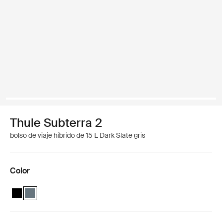
Thule Subterra 2
bolso de viaje híbrido de 15 L Dark Slate gris
Color
Thule Subterra hybrid travel bag Negro
Thule Subterra hybrid travel bag Pizarra oscura (selected)