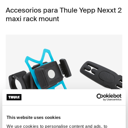
Accesorios para Thule Yepp Nexxt 2
maxi rack mount
This website uses cookies
We use cookies to personalise content and ads, to
Thule smartphone bike mount
Thule Yepp harness clip