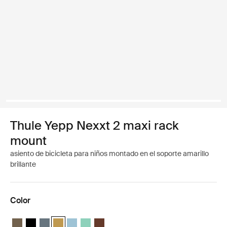
Thule Yepp Nexxt 2 maxi rack
mount
asiento de bicicleta para niños montado en el soporte amarillo
brillante
Color
Thule Yepp Nexxt 2 maxi Caqui oscuro
Thule Yepp Nexxt 2 maxi Negro medianoche
Thule Yepp Nexxt 2 maxi Pizarra oscura
Thule Yepp Nexxt 2 maxi Amarillo brillante (selected)
Thule Yepp Nexxt 2 Maxi Aguamarina
Thule Yepp Nexxt 2 Maxi Mint Green
Thule Yepp Nexxt 2 Maxi Chocolate Brow