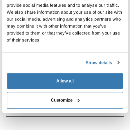
provide social media features and to analyse our traffic.
fijación de smartphone para bicicleta
clip para arnés negro
negro
We also share information about your use of our site with
our social media, advertising and analytics partners who
may combine it with other information that you’ve
provided to them or that they’ve collected from your use
of their services.
Descripción del producto
Toggle overview
Show details
Todas las características
Toggle features
Allow all
Especificaciones técnicas
Toggle techspec
Customize
Instrucciones
Toggle guides and instructions