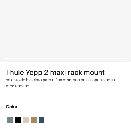
Thule Yepp 2 maxi rack mount
asiento de bicicleta para niños montado en el soporte negro
medianoche
Color
Thule Yepp 2 maxi Azul medio
Thule Yepp 2 maxi Negro medianoche (selected)
Thule Yepp 2 maxi Arena suave
Thule Yepp 2 maxi Verde nutria
Thule Yepp 2 maxi Majolica Blue