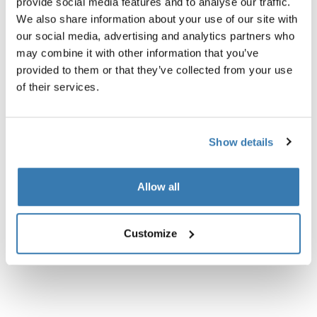
provide social media features and to analyse our traffic.
negro
We also share information about your use of our site with
our social media, advertising and analytics partners who
may combine it with other information that you’ve
provided to them or that they’ve collected from your use
of their services.
Descripción del producto
Toggle overview
Show details
Todas las características
Toggle features
Allow all
Especificaciones técnicas
Toggle techspec
Customize
Instrucciones
Toggle guides and instructions