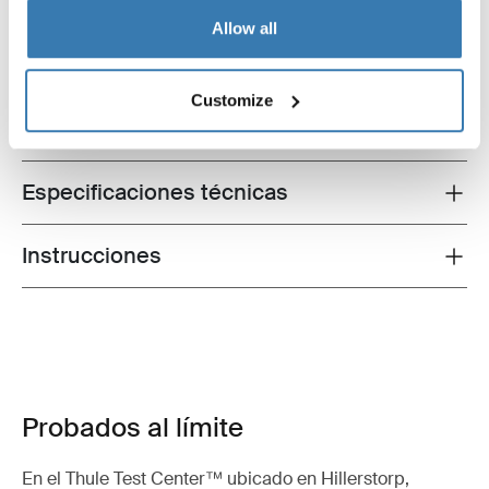
Allow all
Descripción del producto
Toggle overview
Customize
Todas las características
Toggle features
Especificaciones técnicas
Toggle techspec
Instrucciones
Toggle guides and instructions
Probados al límite
En el Thule Test Center™ ubicado en Hillerstorp,