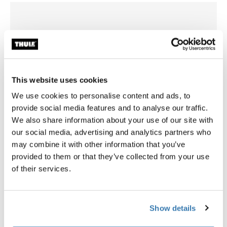
This website uses cookies
We use cookies to personalise content and ads, to
provide social media features and to analyse our traffic.
We also share information about your use of our site with
our social media, advertising and analytics partners who
may combine it with other information that you’ve
provided to them or that they’ve collected from your use
Thule Arcos platform
Thule Arcos tilt platform 1.25
of their services.
plataforma de portaequipaje para
plataforma de carga inclinabl
enganche de remolque
enganche 1.25"
Show details