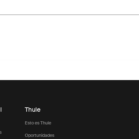
l
Thule
Esto es Thule
s
Oportunidades