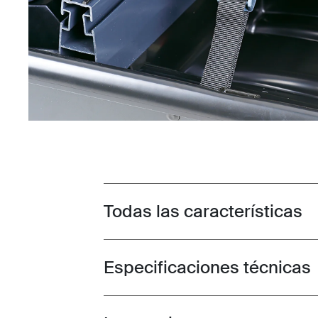
Todas las características
Toggle features
Especificaciones técnicas
Toggle techspec