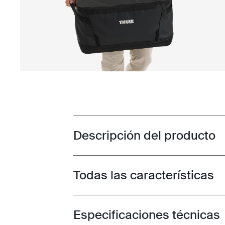
Descripción del producto
Toggle overview
Todas las características
Toggle features
Especificaciones técnicas
Toggle techspec