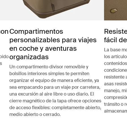
con
Compartimentos
Resist
personalizables para viajes
fácil d
en coche y aventuras
La base m
organizadas
pido
los artícu
s
contenidos
Un compartimento divisor removible y
condicione
bolsillos interiores simples te permiten
resistente 
organizar el equipo de manera eficiente, ya
asas resist
sea empacando para un viaje por carretera,
manejo, mi
una excursión al aire libre o uso diario. El
compresión
cierre magnético de la tapa ofrece opciones
tránsito o
de acceso flexibles: completamente abierto,
almacenam
medio abierto o cerrado.