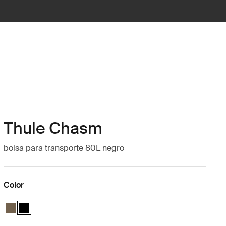
Thule Chasm
bolsa para transporte 80L negro
Color
Thule Chasm gear hauler 80L Caqui oscuro
Thule Chasm gear hauler 80L Negro (selected)