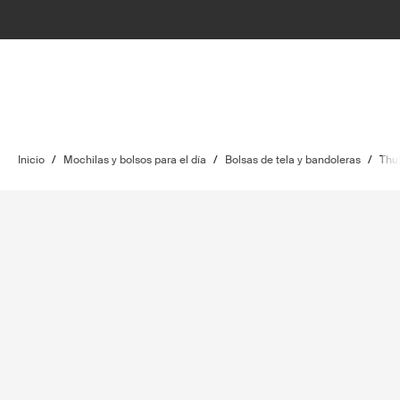
Inicio
/
Mochilas y bolsos para el día
/
Bolsas de tela y bandoleras
/
Thul