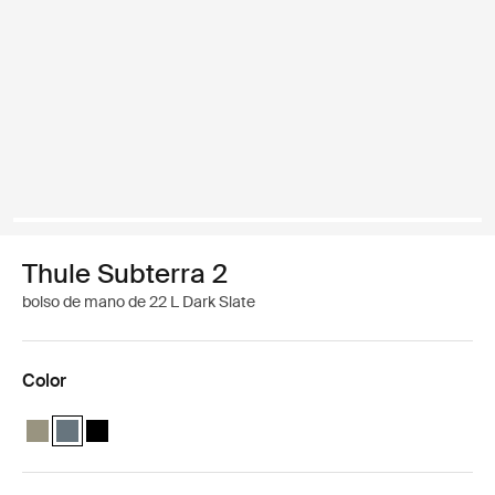
Thule Subterra 2
bolso de mano de 22 L Dark Slate
Color
Thule Subterra tote bag Gris vetiver
Thule Subterra tote bag Pizarra oscura (selected)
Thule Subterra tote bag Negro