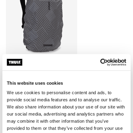
Thule backpack rain cover
cubierta para lluvia para mochila
This website uses cookies
universal color plata
We use cookies to personalise content and ads, to
provide social media features and to analyse our traffic.
We also share information about your use of our site with
our social media, advertising and analytics partners who
may combine it with other information that you’ve
Todas las características
Toggle features
provided to them or that they’ve collected from your use