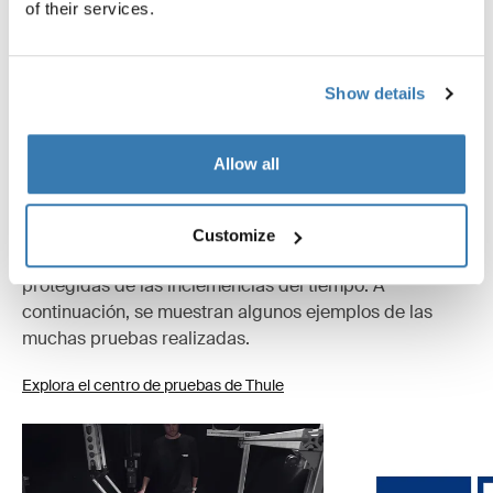
of their services.
Especificaciones técnicas
Toggle techspec
Show details
Probados al límite
Allow all
En el Thule Test Center™ de Hillerstorp, Suecia, los
productos se someten a pruebas extremas. Nuestras
bolsas están diseñadas para seguirte en todas tus
Customize
aventuras y mantener tus pertenencias organizadas y
protegidas de las inclemencias del tiempo. A
continuación, se muestran algunos ejemplos de las
muchas pruebas realizadas.
Explora el centro de pruebas de Thule