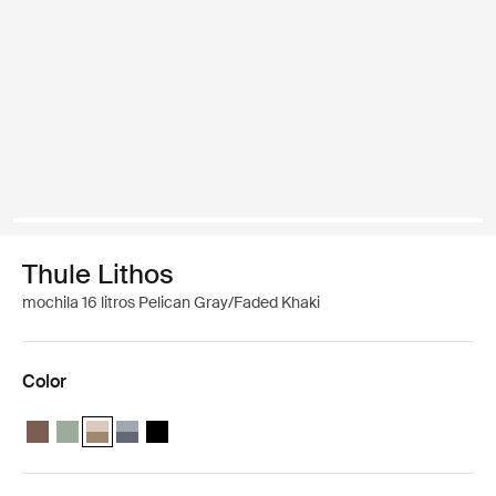
Thule Lithos
mochila 16 litros Pelican Gray/Faded Khaki
Color
Thule Lithos backpack 16L Marrón tenue
Thule Lithos backpack 16L Verde suave
Thule Lithos backpack 16L Gris pelícano/caqui claro (selec
Thule Lithos backpack 16L Estanque/pizarra oscura
Thule Lithos backpack 16L Negro