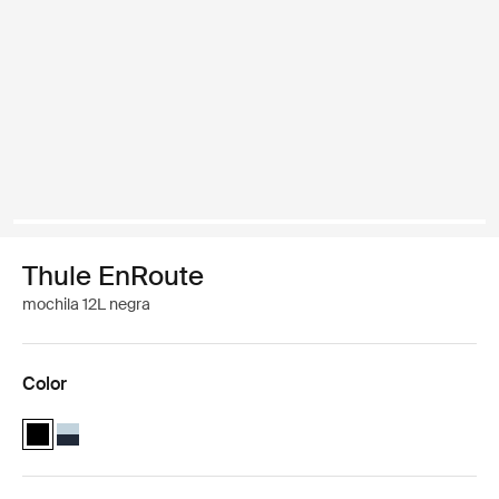
Thule EnRoute
mochila 12L negra
Color
Thule EnRoute backpack 12L Negro (selected)
Thule EnRoute backpack 12L Azul suave/el azul más oscuro