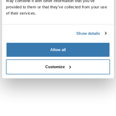
may combine it with other information that you’ve
Descripción del producto
Toggle overview
provided to them or that they’ve collected from your use
of their services.
Todas las características
Toggle features
Especificaciones técnicas
Toggle techspec
Show details
Allow all
Customize