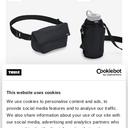
Thule EnRoute
Thule EnRoute
bolso bandolera 2L negro
portabotella negro
This website uses cookies
We use cookies to personalise content and ads, to
provide social media features and to analyse our traffic.
We also share information about your use of our site with
our social media, advertising and analytics partners who