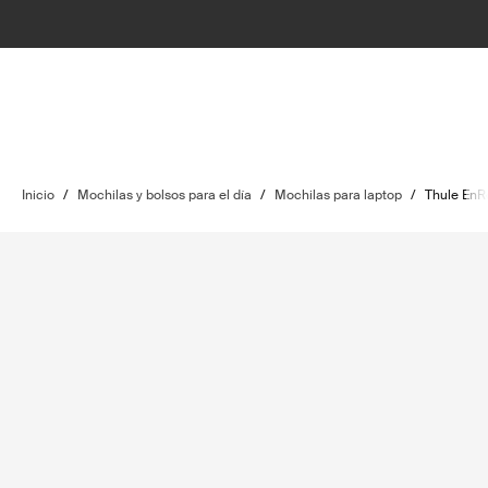
Inicio
/
Mochilas y bolsos para el día
/
Mochilas para laptop
/
Thule EnR