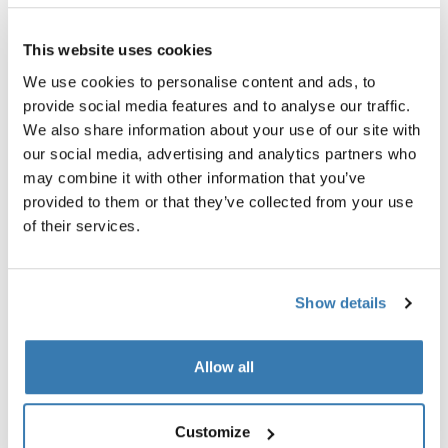
This website uses cookies
Thule Subterra 2 powershuttle
Thule RoundTrip extra long 
We use cookies to personalise content and ads, to
organizador de dispositivos
strap
provide social media features and to analyse our traffic.
electrónicos pequeño negro
Correa extra larga para la est
We also share information about your use of our site with
del portaequipaje negra
our social media, advertising and analytics partners who
may combine it with other information that you’ve
provided to them or that they’ve collected from your use
of their services.
Descripción del producto
Toggle overview
Show details
Todas las características
Toggle features
Allow all
Especificaciones técnicas
Toggle techspec
Customize