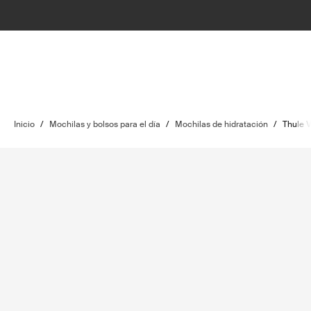
Inicio
/
Mochilas y bolsos para el día
/
Mochilas de hidratación
/
Thule V