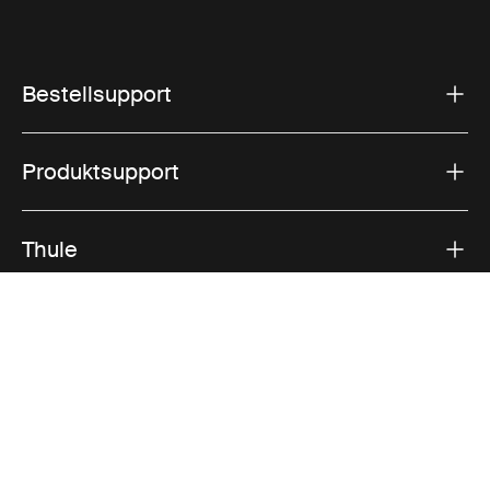
Bestellsupport
Produktsupport
Thule
Vertrieb
Visit Thule on Facebook (external link)
Visit Thule on Instagram (external link)
Visit Thule on Youtube (external lin