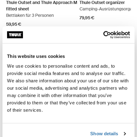
Thule Outset and Thule Approach M
Thule Outset organizer
fitted sheet
Camping-Ausrüstungsorgani
Bettlaken für 3 Personen
79,95 €
59,95 €
This website uses cookies
Beschreibung des Produkts
Toggle overview
We use cookies to personalise content and ads, to
provide social media features and to analyse our traffic.
Alle Eigenschaften
Toggle features
We also share information about your use of our site with
our social media, advertising and analytics partners who
may combine it with other information that you’ve
Technische Daten
Toggle techspec
provided to them or that they’ve collected from your use
of their services.
Anleitung
Toggle guides and instructions
Bewertungen
Show details