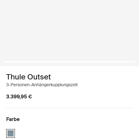
Thule Outset
3-Personen-Anhängerkupplungszelt
3.399,95 €
Farbe
Thule Outset Towbar dunkler Schiefer (selected)