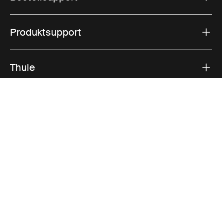
Produktsupport
Thule
Vertrieb
Visit Thule on Facebook (external link)
Visit Thule on Instagram (external link)
Visit Thule on Youtube (external lin
Akzeptierte Zahlungsmöglichkeiten