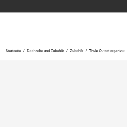
Startseite
/
Dachzelte und Zubehör
/
Zubehör
/
Thule Outset organizer