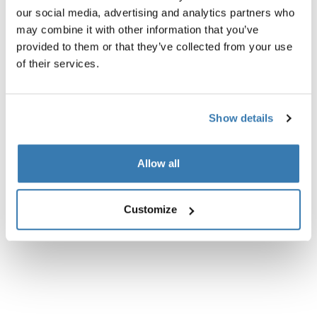
Beschreibung des Produkts
Toggle overview
our social media, advertising and analytics partners who
may combine it with other information that you’ve
provided to them or that they’ve collected from your use
Alle Eigenschaften
Toggle features
of their services.
Technische Daten
Toggle techspec
Show details
Anleitung
Toggle guides and instructions
Allow all
Bewertungen
Toggle overview
Customize