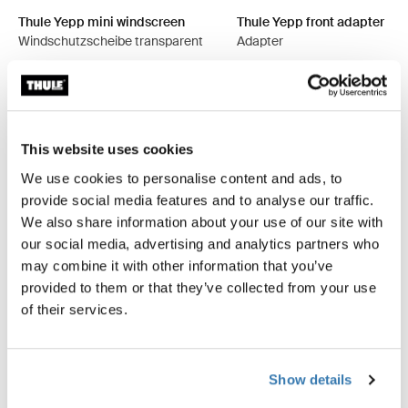
Thule Yepp mini windscreen
Thule Yepp front adapter
Windschutzscheibe transparent
Adapter
49,95 €
34,95 €
This website uses cookies
We use cookies to personalise content and ads, to
Beschreibung des Produkts
provide social media features and to analyse our traffic.
Toggle overview
We also share information about your use of our site with
our social media, advertising and analytics partners who
Alle Eigenschaften
Toggle features
may combine it with other information that you’ve
provided to them or that they’ve collected from your use
Technische Daten
Toggle techspec
of their services.
Anleitung
Toggle guides and instructions
Show details