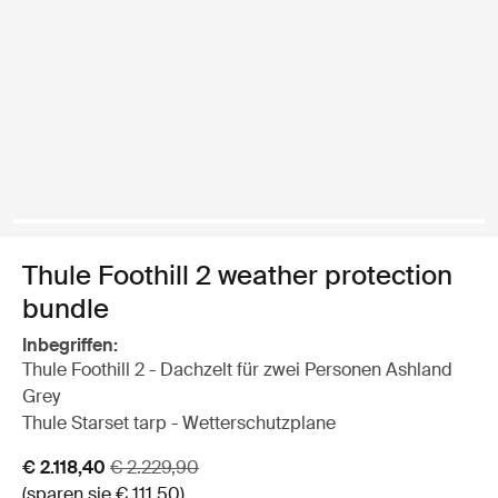
Thule Foothill 2 weather protection
bundle
Inbegriffen:
Thule Foothill 2 - Dachzelt für zwei Personen Ashland
Grey
Thule Starset tarp - Wetterschutzplane
Aktionspreis
Originalpreis
€ 2.118,40
€ 2.229,90
(sparen sie € 111,50)