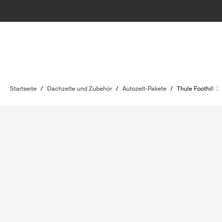
Startseite
/
Dachzelte und Zubehör
/
Autozelt-Pakete
/
Thule Foothill 2