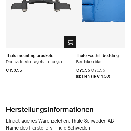
Thule mounting brackets
Thule Foothill bedding
Dachzelt-Montagehalterungen
Bettlaken blau
Aktionspreis
Originalpreis
€ 199,95
€ 75,95
€ 79,95
(sparen sie € 4,00)
Herstellungsinformationen
Eingetragenes Warenzeichen: Thule Schweden AB
Name des Herstellers: Thule Schweden