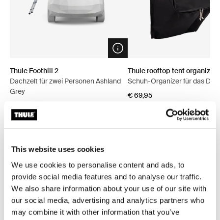
Open info modal
Thule Foothill 2
Thule rooftop tent organizer
Dachzelt für zwei Personen Ashland
Schuh-Organizer für das Dac
Grey
€ 69,95
€ 1.899,95
This website uses cookies
Pakete entdecken
We use cookies to personalise content and ads, to
provide social media features and to analyse our traffic.
We also share information about your use of our site with
Spar 5%
our social media, advertising and analytics partners who
may combine it with other information that you’ve