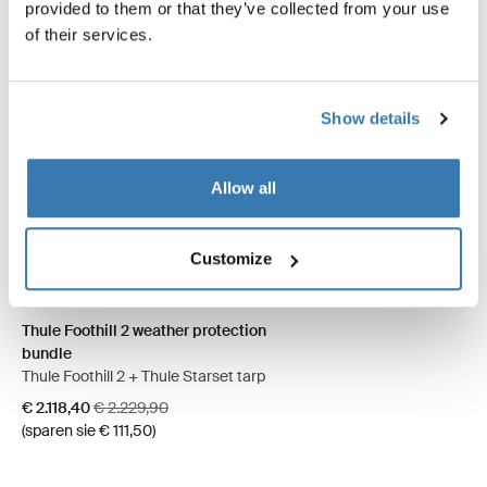
provided to them or that they’ve collected from your use
of their services.
Show details
Allow all
Customize
Thule Foothill 2 weather protection bundle Ashland Grau (selected)
Thule Foothill 2 weather protection
bundle
Thule Foothill 2 + Thule Starset tarp
Aktionspreis
Originalpreis
€ 2.118,40
€ 2.229,90
(sparen sie € 111,50)