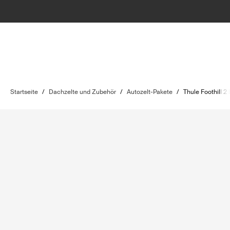
Startseite
/
Dachzelte und Zubehör
/
Autozelt-Pakete
/
Thule Foothill 