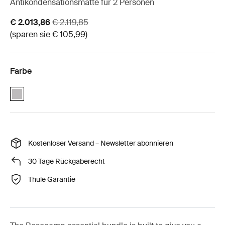
Antikondensationsmatte für 2 Personen
Aktionspreis
Originalpreis
€ 2.013,86
€ 2.119,85
(sparen sie € 105,99)
Farbe
Thule Foothill 2 basecamp essentials bundle Ashland Grau (selecte
Kostenloser Versand – Newsletter abonnieren
30 Tage Rückgaberecht
Thule Garantie