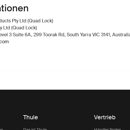
ationen
ucts Pty Ltd (Quad Lock)
y Ltd (Quad Lock)
vel 3 Suite 6A, 299 Toorak Rd, South Yarra VIC 3141, Australi
.com
Thule
Vertrieb
en
Das ist Thule
Händler finden