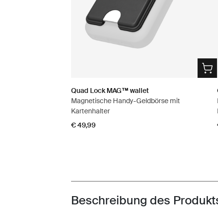
Quad Lock MAG™ wallet
Magnetische Handy-Geldbörse mit
Kartenhalter
€ 49,99
Beschreibung des Produkt
Toggle overview