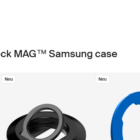
Lock MAG™ Samsung case
Neu
Neu