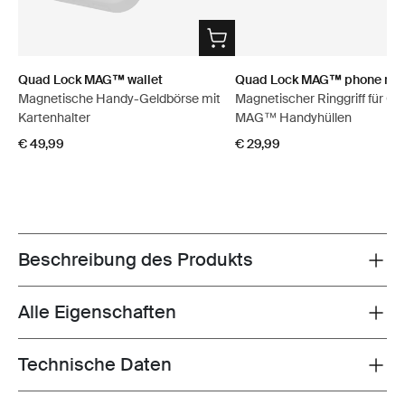
Quad Lock MAG™ wallet
Quad Lock MAG™ phone ring
Magnetische Handy-Geldbörse mit
Magnetischer Ringgriff für Q
Kartenhalter
MAG™ Handyhüllen
€ 49,99
€ 29,99
Beschreibung des Produkts
Toggle overview
Alle Eigenschaften
Toggle features
Technische Daten
Toggle techspec