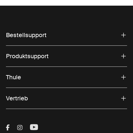
Bestellsupport
Produktsupport
Thule
Vertrieb
Visit Thule on Facebook (external link)
Visit Thule on Instagram (external link)
Visit Thule on Youtube (external lin