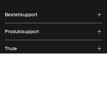
Bestellsupport
Produktsupport
Thule
Vertrieb
Visit Thule on Facebook (external link)
Visit Thule on Instagram (external link)
Visit Thule on Youtube (external lin
Akzeptierte Zahlungsmöglichkeiten