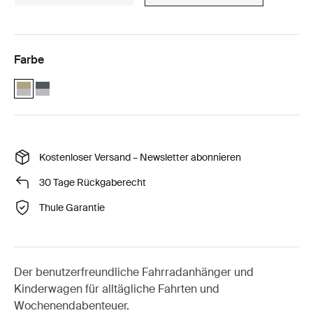
Farbe
Thule Chariot Cross 2 single Blasses Khaki (selected)
Thule Chariot Cross 2 single dunkler Schiefer
Kostenloser Versand – Newsletter abonnieren
30 Tage Rückgaberecht
Thule Garantie
Der benutzerfreundliche Fahrradanhänger und
Kinderwagen für alltägliche Fahrten und
Wochenendabenteuer.