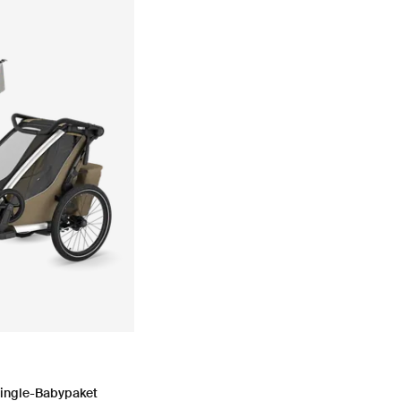
ected)
Single-Babypaket dunkler Schiefer
s 2 Single-Babypaket Blasses Khaki (selected)
Single-Babypaket