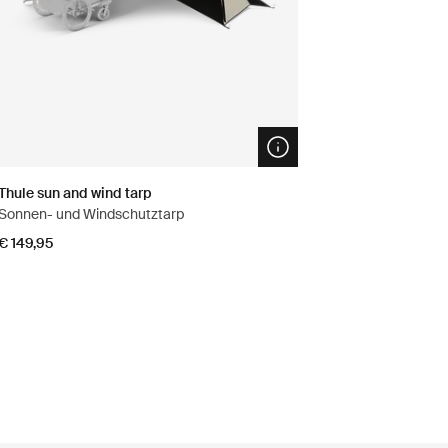
n info modal
Open info modal
Thule sun and wind tarp
Sonnen- und Windschutztarp
€ 149,95