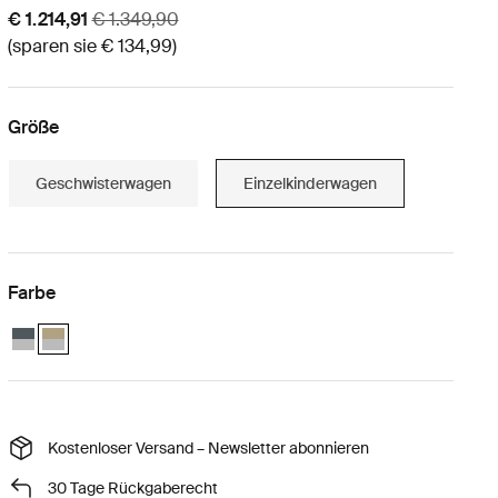
Aktionspreis
Originalpreis
€ 1.214,91
€ 1.349,90
(sparen sie € 134,99)
Größe
Geschwisterwagen
Einzelkinderwagen
Farbe
Thule Chariot Cross 2 mit Thule sun and wind tarp dunkler Schiefer
Thule Chariot Cross 2 mit Thule sun and wind tarp Blasses Khaki (
Kostenloser Versand – Newsletter abonnieren
30 Tage Rückgaberecht