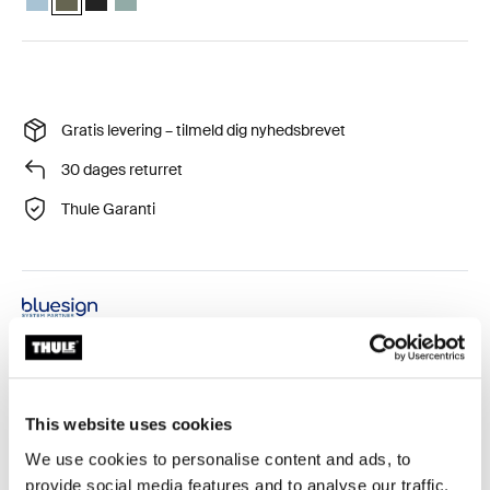
Gratis levering – tilmeld dig nyhedsbrevet
30 dages returret
Thule Garanti
En specialdesignet cykeltaske til den passionerede
cyklist, med uendelig organisering til at rumme tøj og
tilbehør fra den ene tur til den næste. Denne taske er
This website uses cookies
bluesign®-certificeret for at sikre beskyttelse af
We use cookies to personalise content and ads, to
arbejdere, forbrugere og miljøet.
provide social media features and to analyse our traffic.