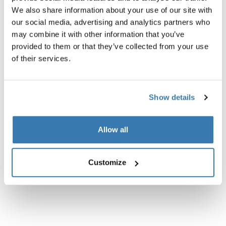
We also share information about your use of our site with
our social media, advertising and analytics partners who
may combine it with other information that you’ve
provided to them or that they’ve collected from your use
Produktbeskrivelse
Toggle overview
of their services.
Alle funktioner
Toggle features
Show details
Tekniske specifikationer
Toggle techspec
Allow all
Anmeldelser
Toggle overview
Customize