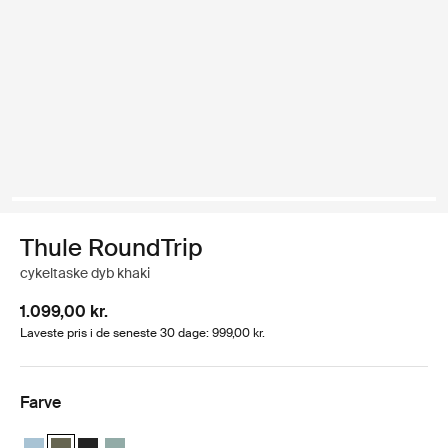
Thule RoundTrip
cykeltaske dyb khaki
1.099,00 kr.
Laveste pris i de seneste 30 dage: 999,00 kr.
Farve
Thule RoundTrip bike duffel 55L Mellemblå
Thule RoundTrip bike duffel 55L Dyb khaki (selected)
Thule RoundTrip bike duffel 55L Sort
Thule RoundTrip bike duffel 55L Diset grøn