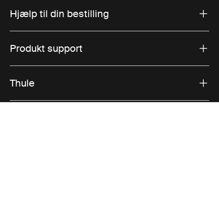
Hjælp til din bestilling
Produkt support
Thule
Salg
Visit Thule on Facebook (external link)
Visit Thule on Instagram (external link)
Visit Thule on Youtube (external lin
Accepterede betalingsmuligheder