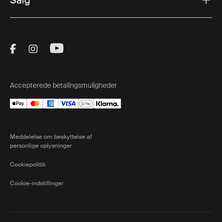
Visit Thule on Facebook (external link)
Visit Thule on Instagram (external link)
Visit Thule on Youtube (external lin
Accepterede betalingsmuligheder
Meddelelse om beskyttelse af
personlige oplysninger
Cookiepolitik
Cookie-indstillinger